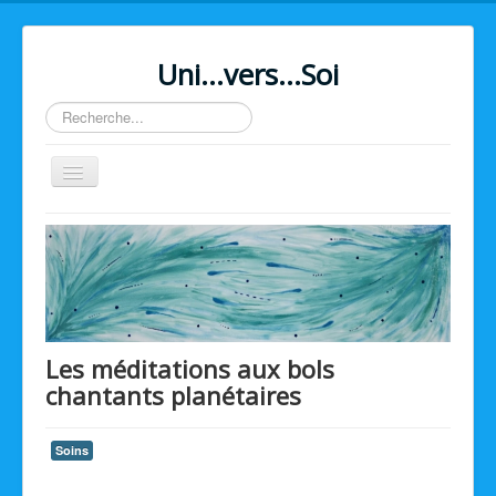
Uni...vers...Soi
Rechercher
Basculer
la
navigation
Home
Les méditations aux bols
chantants planétaires
Soins