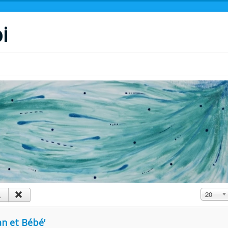
i
Affichage
20
n et Bébé'