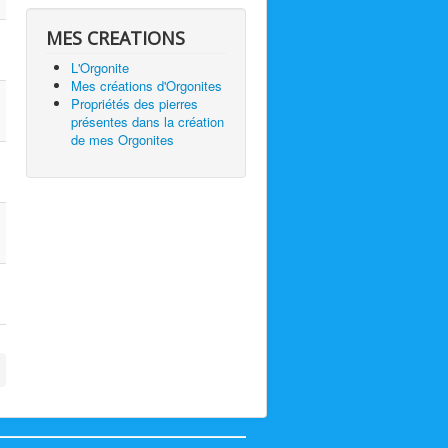
MES CREATIONS
L'Orgonite
Mes créations d'Orgonites
Propriétés des pierres
présentes dans la création
de mes Orgonites